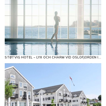
STØTVIG HOTEL – LYX OCH CHARM VID OSLOFJORDEN I...