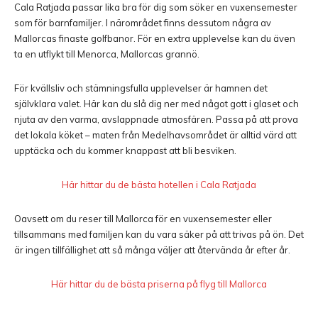
Cala Ratjada passar lika bra för dig som söker en vuxensemester
som för barnfamiljer. I närområdet finns dessutom några av
Mallorcas finaste golfbanor. För en extra upplevelse kan du även
ta en utflykt till
Menorca
, Mallorcas grannö.
För kvällsliv och stämningsfulla upplevelser är hamnen det
självklara valet. Här kan du slå dig ner med något gott i glaset och
njuta av den varma, avslappnade atmosfären. Passa på att prova
det lokala köket – maten från Medelhavsområdet är alltid värd att
upptäcka och du kommer knappast att bli besviken.
Här hittar du de bästa hotellen i Cala Ratjada
Oavsett om du reser till Mallorca för en vuxensemester eller
tillsammans med familjen kan du vara säker på att trivas på ön. Det
är ingen tillfällighet att så många väljer att återvända år efter år.
Här hittar du de bästa priserna på flyg till Mallorca