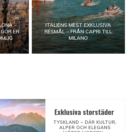
LONA –
ITALIENS MEST EXKLUSIVA
 GÖR ER
RESMÅL – FRÅN CAPRI TILL
MLIG
MILANO
Exklusiva storstäder
TYSKLAND – DÄR KULTUR,
ALPER OCH ELEGANS