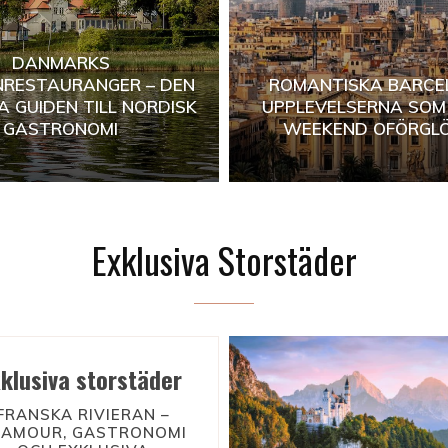
DANMARKS
NRESTAURANGER – DEN
ROMANTISKA BARCE
A GUIDEN TILL NORDISK
UPPLEVELSERNA SOM
GASTRONOMI
WEEKEND OFÖRGLÖ
Exklusiva Storstäder
xklusiva storstäder
FRANSKA RIVIERAN –
LAMOUR, GASTRONOMI