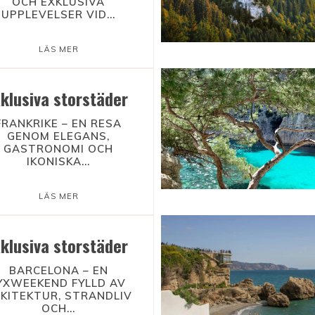
OCH EXKLUSIVA
UPPLEVELSER VID...
LÄS MER
xklusiva storstäder
FRANKRIKE – EN RESA
GENOM ELEGANS,
GASTRONOMI OCH
IKONISKA...
LÄS MER
xklusiva storstäder
BARCELONA – EN
YXWEEKEND FYLLD AV
KITEKTUR, STRANDLIV
OCH...