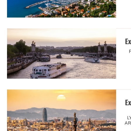
E
E
L
AR