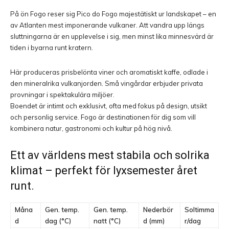
På ön Fogo reser sig Pico do Fogo majestätiskt ur landskapet – en
av Atlanten mest imponerande vulkaner. Att vandra upp längs
sluttningarna är en upplevelse i sig, men minst lika minnesvärd är
tiden i byarna runt kratern.
Här produceras prisbelönta viner och aromatiskt kaffe, odlade i
den mineralrika vulkanjorden. Små vingårdar erbjuder privata
provningar i spektakulära miljöer.
Boendet är intimt och exklusivt, ofta med fokus på design, utsikt
och personlig service. Fogo är destinationen för dig som vill
kombinera natur, gastronomi och kultur på hög nivå.
Ett av världens mest stabila och solrika
klimat – perfekt för lyxsemester året
runt.
Måna
Gen. temp.
Gen. temp.
Nederbör
Soltimma
d
dag (°C)
natt (°C)
d (mm)
r/dag