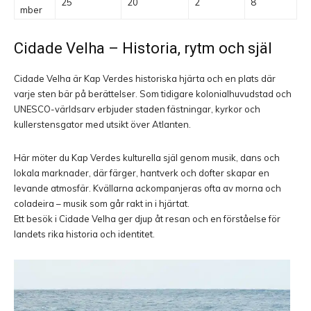
25
20
2
8
mber
Cidade Velha
– Historia, rytm och själ
Cidade Velha är Kap Verdes historiska hjärta och en plats där
varje sten bär på berättelser. Som tidigare kolonialhuvudstad och
UNESCO-världsarv erbjuder staden fästningar, kyrkor och
kullerstensgator med utsikt över Atlanten.
Här möter du Kap Verdes kulturella själ genom musik, dans och
lokala marknader, där färger, hantverk och dofter skapar en
levande atmosfär. Kvällarna ackompanjeras ofta av morna och
coladeira – musik som går rakt in i hjärtat.
Ett besök i Cidade Velha ger djup åt resan och en förståelse för
landets rika historia och identitet.