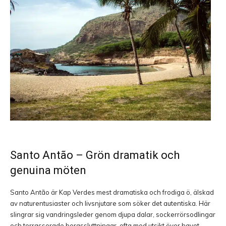
Santo Antão
– Grön dramatik och
genuina möten
Santo Antão är Kap Verdes mest dramatiska och frodiga ö, älskad
av naturentusiaster och livsnjutare som söker det autentiska. Här
slingrar sig vandringsleder genom djupa dalar, sockerrörsodlingar
och terrasserade bergssluttningar, ofta med utsikt över havet