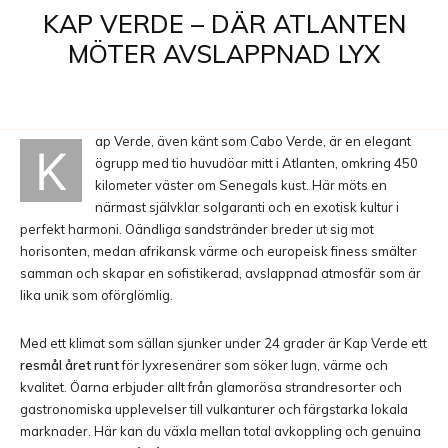
KAP VERDE – DÄR ATLANTEN
MÖTER AVSLAPPNAD LYX
ap Verde, även känt som Cabo Verde, är en elegant
K
ögrupp med tio huvudöar mitt i Atlanten, omkring 450
kilometer väster om Senegals kust. Här möts en
närmast självklar solgaranti och en exotisk kultur i
perfekt harmoni. Oändliga sandstränder breder ut sig mot
horisonten, medan afrikansk värme och europeisk finess smälter
samman och skapar en sofistikerad, avslappnad atmosfär som är
lika unik som oförglömlig.
Med ett klimat som sällan sjunker under 24 grader är Kap Verde ett
resmål året runt
för lyxresenärer som söker lugn, värme och
kvalitet. Öarna erbjuder allt från glamorösa strandresorter och
gastronomiska upplevelser till vulkanturer och färgstarka lokala
marknader. Här kan du växla mellan total avkoppling och genuina