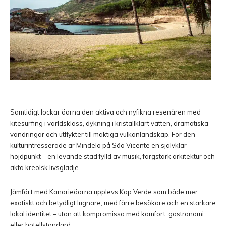
Samtidigt lockar öarna den aktiva och nyfikna resenären med
kitesurfing i världsklass, dykning i kristallklart vatten, dramatiska
vandringar och utflykter till mäktiga vulkanlandskap. För den
kulturintresserade är Mindelo på São Vicente en självklar
höjdpunkt – en levande stad fylld av musik, färgstark arkitektur och
äkta kreolsk livsglädje.
Jämfört med Kanarieöarna upplevs Kap Verde som både mer
exotiskt och betydligt lugnare, med färre besökare och en starkare
lokal identitet – utan att kompromissa med komfort, gastronomi
eller hotellstandard.